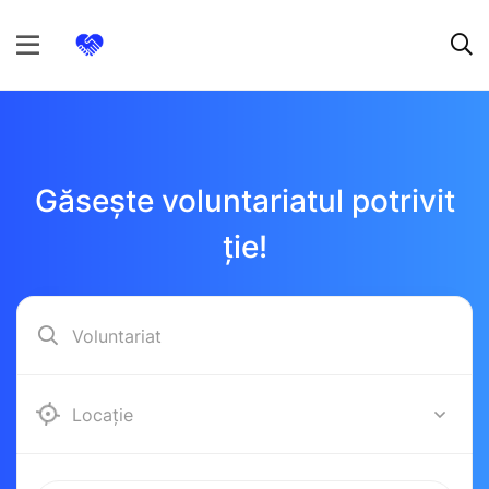
Găsește voluntariatul potrivit
ție!
Alba Iulia