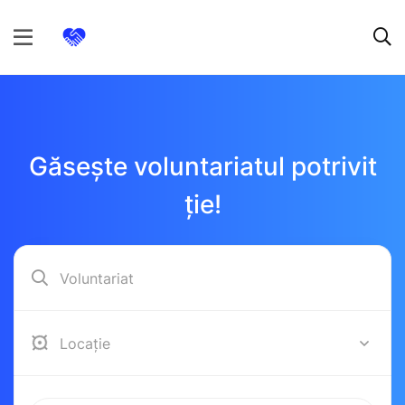
Găsește voluntariatul potrivit
ție!
Alba Iulia