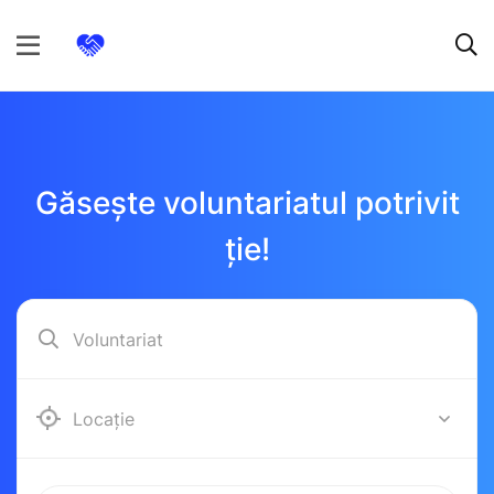
Găsește voluntariatul potrivit
ție!
Alba Iulia