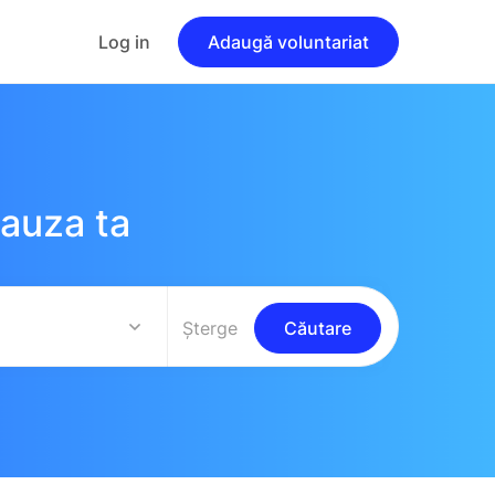
Log in
Adaugă voluntariat
cauza ta
Șterge
Căutare