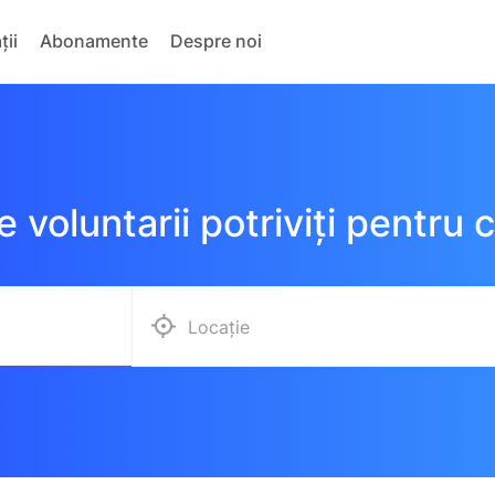
ții
Abonamente
Despre noi
 voluntarii potriviți pentru 