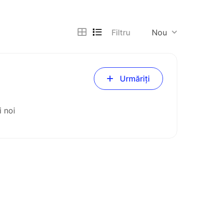
Filtru
Nou
Urmăriți
i noi