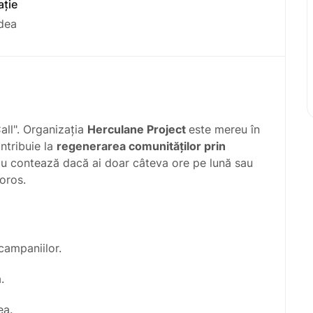
ație
dea
all".
Organizația
Herculane Project
este mereu în
tribuie la
regenerarea comunităților prin
Nu contează dacă ai doar câteva ore pe lună sau
loros.
campaniilor.
.
ea.