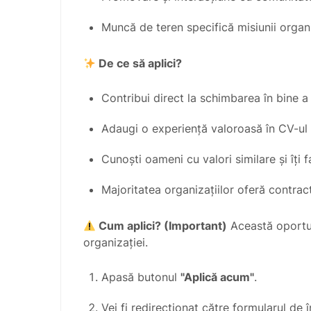
Muncă de teren specifică misiunii organi
De ce să aplici?
Contribui direct la schimbarea în bine a
Adaugi o experiență valoroasă în CV-ul 
Cunoști oameni cu valori similare și îți fa
Majoritatea organizațiilor oferă contract
Cum aplici? (Important)
Această oportun
organizației.
Apasă butonul
"Aplică acum"
.
Vei fi redirecționat către formularul de 