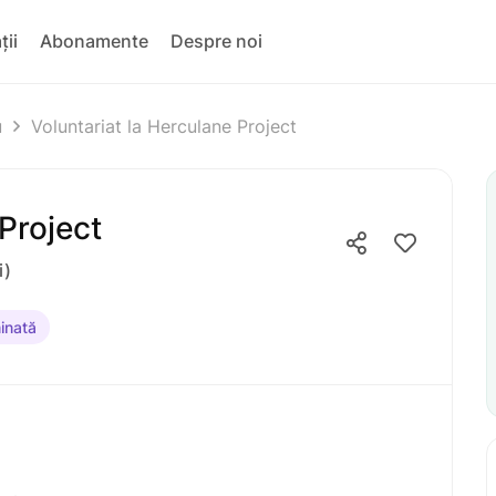
ții
Abonamente
Despre noi
u
Voluntariat la Herculane Project
 Project
i)
inată