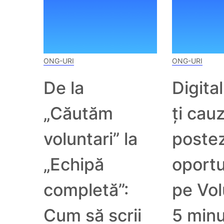
ONG-URI
ONG-URI
De la
Digita
„Căutăm
ți cau
voluntari” la
postez
„Echipă
oportu
completă”:
pe Vol
Cum să scrii
5 min