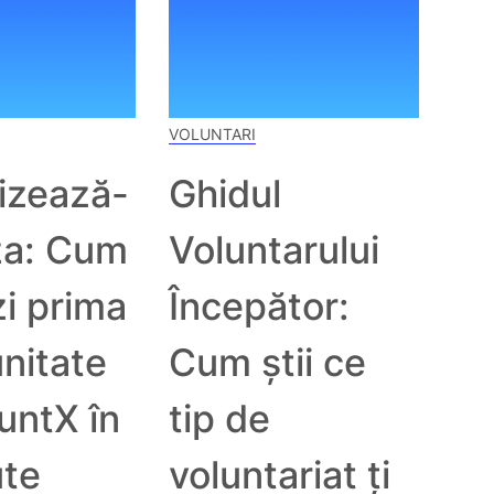
VOLUNTARI
lizează-
Ghidul
za: Cum
Voluntarului
i prima
Începător:
nitate
Cum știi ce
untX în
tip de
ute
voluntariat ți