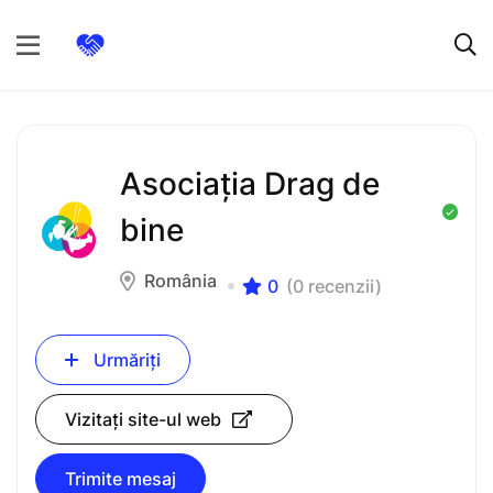
Asociația Drag de
bine
România
0
(0 recenzii)
Urmăriți
Vizitați site-ul web
Trimite mesaj