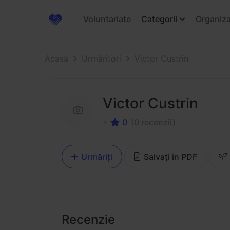
Voluntariate
Categorii
Organiza
Acasă
Urmăritori
Victor Custrin
Victor Custrin
0
(0 recenzii)
Urmăriți
Salvați în PDF
Recenzie