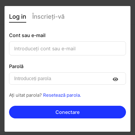
Log in
Înscrieți-vă
Cont sau e-mail
Timeea Sîncrăian
0
(0 recenzii)
Parolă
Urmăriți
Salvați în PDF
Ați uitat parola?
Resetează parola.
Invitați
Mesaj
Conectare