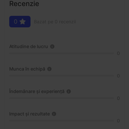
Recenzie
0
Bazat pe 0 recenzii
Atitudine de lucru
0
Munca în echipă
0
Îndemânare și experiență
0
Impact și rezultate
0