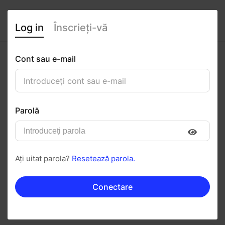
Log in
Înscrieți-vă
Cont sau e-mail
Theodora- Carla
Balasca
Parolă
0
(0 recenzii)
Urmăriți
Salvați în PDF
Ați uitat parola?
Resetează parola.
Invitați
Mesaj
Conectare