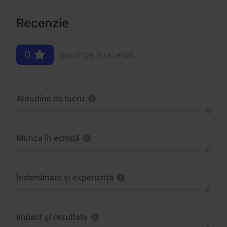
Recenzie
0
Bazat pe 0 recenzii
Atitudine de lucru
0
Munca în echipă
0
Îndemânare și experiență
0
Impact și rezultate