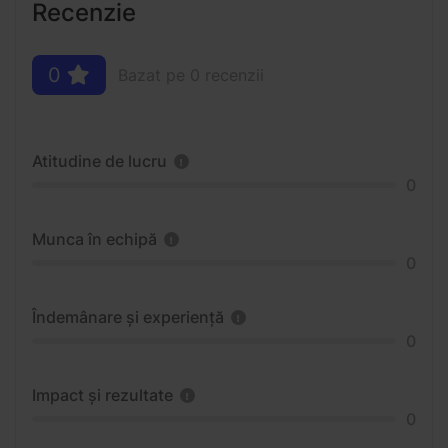
Recenzie
0
Bazat pe 0 recenzii
Atitudine de lucru
0
Munca în echipă
0
Îndemânare și experiență
0
Impact și rezultate
0