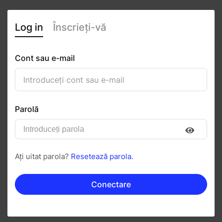
Log in
Înscrieți-vă
Cont sau e-mail
Studencu Alexia
0
(0 recenzii)
Parolă
Urmăriți
Salvați în PDF
Ați uitat parola?
Resetează parola.
Invitați
Mesaj
Conectare