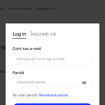
ții
Abonamente
Despre noi
Log in
Înscrieți-vă
rnea
Cont sau e-mail
Invitați
Mesaj
Parolă
Ați uitat parola?
Resetează parola.