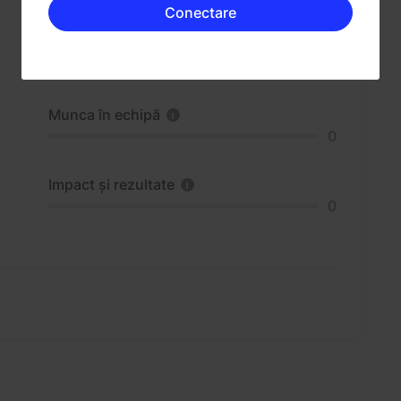
Conectare
Munca în echipă
0
Impact și rezultate
0