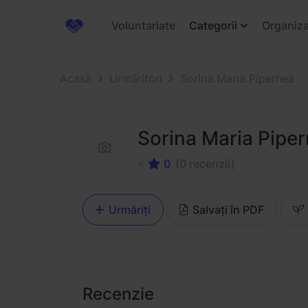
Voluntariate
Categorii
Organiza
Acasă
Urmăritori
Sorina Maria Pipernea
Sorina Maria Pipe
0
(0 recenzii)
Urmăriți
Salvați în PDF
Recenzie