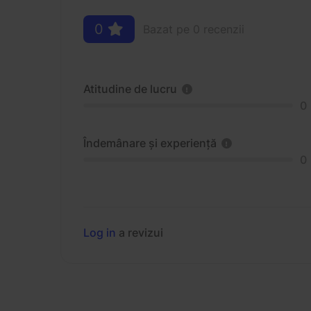
0
Bazat pe 0 recenzii
Atitudine de lucru
0
Îndemânare și experiență
0
Log in
a revizui