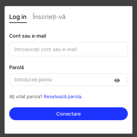
Log in
Înscrieți-vă
Cont sau e-mail
Sophia Tincu
0
(0 recenzii)
Parolă
Urmăriți
Salvați în PDF
Ați uitat parola?
Resetează parola.
Invitați
Mesaj
Conectare