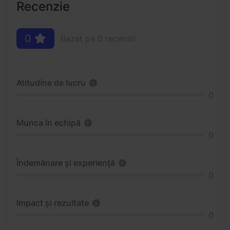
Recenzie
0
Bazat pe 0 recenzii
Atitudine de lucru
0
Munca în echipă
0
Îndemânare și experiență
0
Impact și rezultate
0