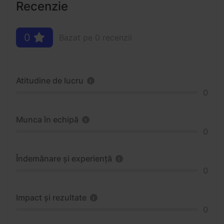
Recenzie
0
Bazat pe 0 recenzii
Atitudine de lucru
0
Munca în echipă
0
Îndemânare și experiență
0
Impact și rezultate
0