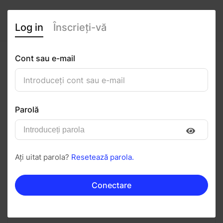
Log in
Înscrieți-vă
Cont sau e-mail
Sebastian Trifan
0
(0 recenzii)
Parolă
Urmăriți
Salvați în PDF
Ați uitat parola?
Resetează parola.
Invitați
Mesaj
Conectare