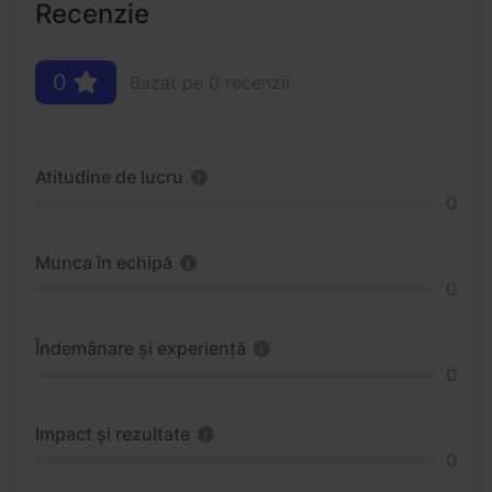
Recenzie
0
Bazat pe 0 recenzii
Atitudine de lucru
0
Munca în echipă
0
Îndemânare și experiență
0
Impact și rezultate
0