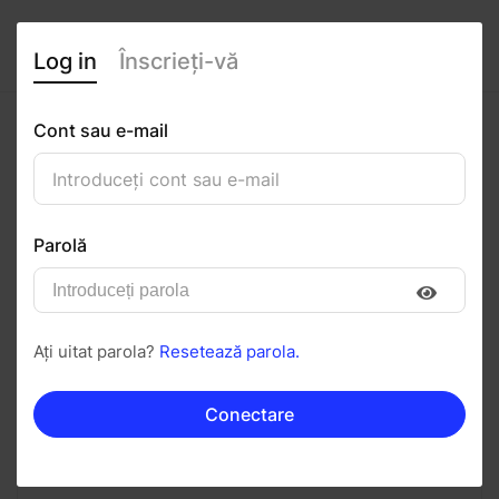
Log in
Înscrieți-vă
Cont sau e-mail
Sandra Iridon
0
(0 recenzii)
Parolă
Urmăriți
Salvați în PDF
Ați uitat parola?
Resetează parola.
Invitați
Mesaj
Conectare