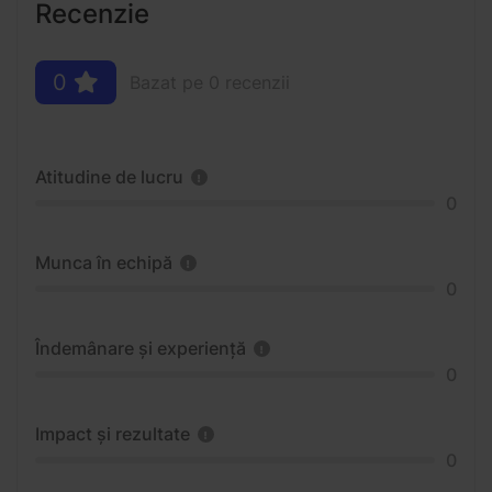
Recenzie
0
Bazat pe 0 recenzii
Atitudine de lucru
0
Munca în echipă
0
Îndemânare și experiență
0
Impact și rezultate
0