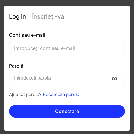
Log in
Înscrieți-vă
Cont sau e-mail
Sabău Florin Adrian
0
(0 recenzii)
Parolă
Urmăriți
Salvați în PDF
Ați uitat parola?
Resetează parola.
Invitați
Mesaj
Conectare