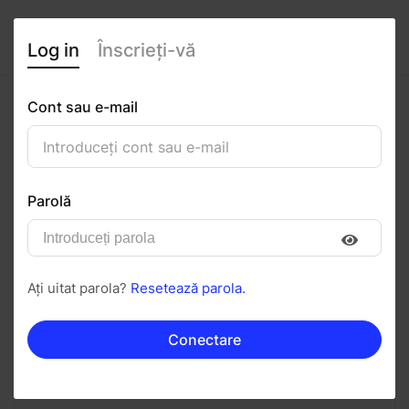
Log in
Înscrieți-vă
Cont sau e-mail
Rares Cosma
0
(0 recenzii)
Parolă
Urmăriți
Salvați în PDF
Ați uitat parola?
Resetează parola.
Invitați
Mesaj
Conectare