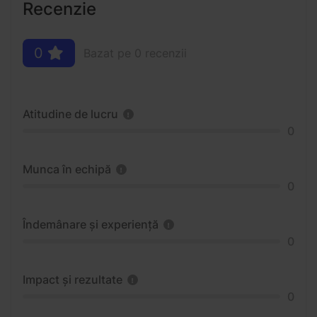
Recenzie
0
Bazat pe 0 recenzii
Atitudine de lucru
0
Munca în echipă
0
Îndemânare și experiență
0
Impact și rezultate
0