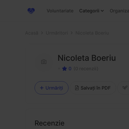
Voluntariate
Categorii
Organiza
Acasă
Urmăritori
Nicoleta Boeriu
Nicoleta Boeriu
0
(0 recenzii)
Urmăriți
Salvați în PDF
Recenzie