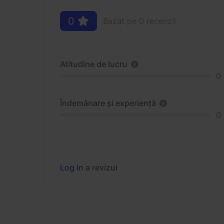
0
Bazat pe 0 recenzii
Atitudine de lucru
0
Îndemânare și experiență
0
Log in
a revizui