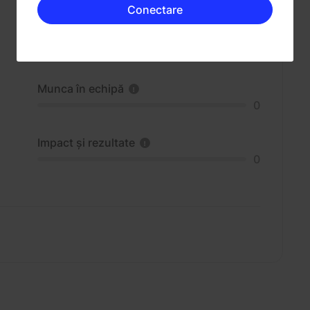
Conectare
Munca în echipă
0
Impact și rezultate
0