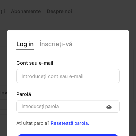
ții
Abonamente
Despre noi
Log in
Înscrieți-vă
Cont sau e-mail
Invitați
Mesaj
Parolă
Ați uitat parola?
Resetează parola.