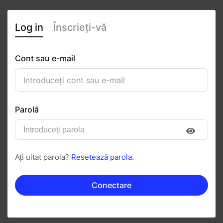
Log in
Înscrieți-vă
Cont sau e-mail
Maria Dragnea
0
(0 recenzii)
Parolă
Urmăriți
Salvați în PDF
Ați uitat parola?
Resetează parola.
Invitați
Mesaj
Conectare