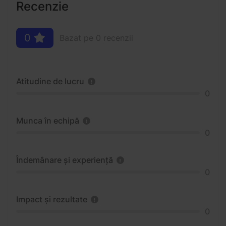
Recenzie
0
Bazat pe 0 recenzii
Atitudine de lucru
0
Munca în echipă
0
Îndemânare și experiență
0
Impact și rezultate
0