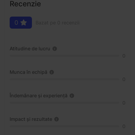
Recenzie
0
Bazat pe 0 recenzii
Atitudine de lucru
0
Munca în echipă
0
Îndemânare și experiență
0
Impact și rezultate
0