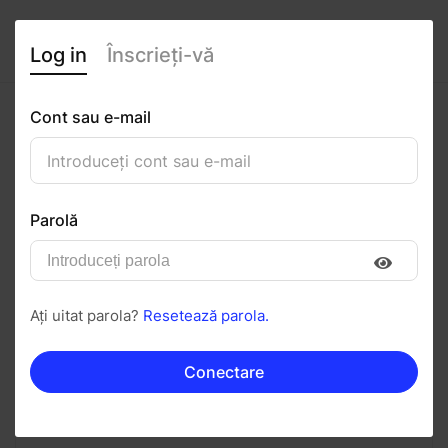
Log in
Înscrieți-vă
Cont sau e-mail
Livia-Ioana Bichescu
0
(0 recenzii)
Parolă
Urmăriți
Salvați în PDF
Ați uitat parola?
Resetează parola.
Invitați
Mesaj
Conectare