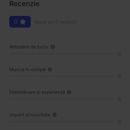
Recenzie
0
Bazat pe 0 recenzii
Atitudine de lucru
0
Munca în echipă
0
Îndemânare și experiență
0
Impact și rezultate
0