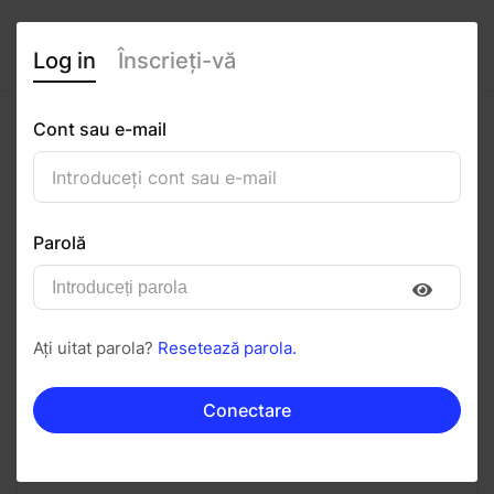
Log in
Înscrieți-vă
Cont sau e-mail
Iosub Lacramioara
0
(0 recenzii)
Parolă
Urmăriți
Salvați în PDF
Ați uitat parola?
Resetează parola.
Invitați
Mesaj
Conectare