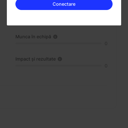
Conectare
Munca în echipă
0
Impact și rezultate
0