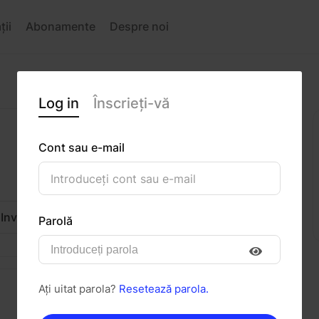
ții
Abonamente
Despre noi
Log in
Înscrieți-vă
Cont sau e-mail
Invitați
Mesaj
Parolă
Ați uitat parola?
Resetează parola.