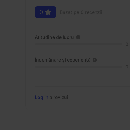
0
Bazat pe 0 recenzii
Atitudine de lucru
0
Îndemânare și experiență
0
Log in
a revizui