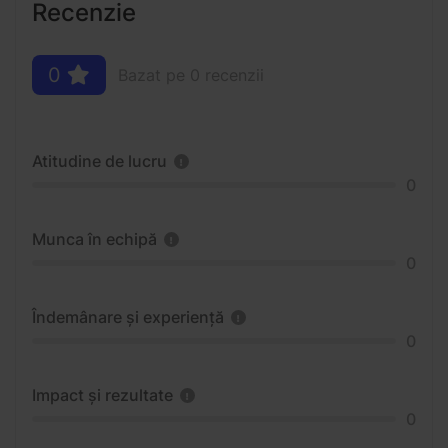
Recenzie
0
Bazat pe 0 recenzii
Atitudine de lucru
0
Munca în echipă
0
Îndemânare și experiență
0
Impact și rezultate
0