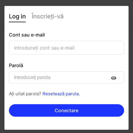
Log in
Înscrieți-vă
Cont sau e-mail
Georgiana Rezerva
0
(0 recenzii)
Parolă
Urmăriți
Salvați în PDF
Ați uitat parola?
Resetează parola.
Invitați
Mesaj
Conectare