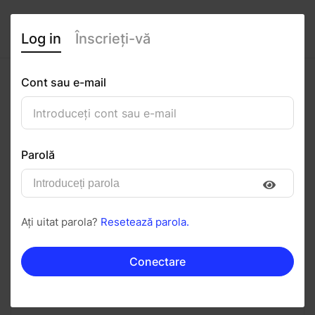
Log in
Înscrieți-vă
Cont sau e-mail
Gabriel Popescu
0
(0 recenzii)
Parolă
Urmăriți
Salvați în PDF
Ați uitat parola?
Resetează parola.
Invitați
Mesaj
Conectare