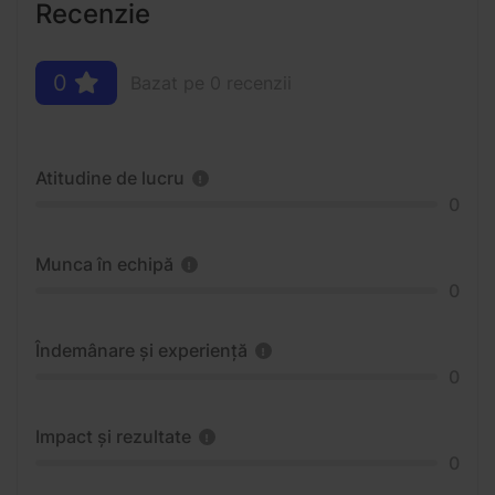
Recenzie
0
Bazat pe 0 recenzii
Atitudine de lucru
0
Munca în echipă
0
Îndemânare și experiență
0
Impact și rezultate
0