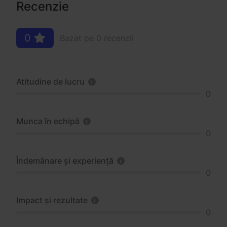
Recenzie
0
Bazat pe 0 recenzii
Atitudine de lucru
0
Munca în echipă
0
Îndemânare și experiență
0
Impact și rezultate
0