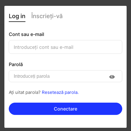
Log in
Înscrieți-vă
Cont sau e-mail
eliza georgescu
0
(0 recenzii)
Parolă
Urmăriți
Salvați în PDF
Ați uitat parola?
Resetează parola.
Invitați
Mesaj
Conectare