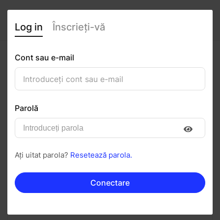
Log in
Înscrieți-vă
Cont sau e-mail
Ayan Daniel Rațiu
0
(0 recenzii)
Parolă
Urmăriți
Salvați în PDF
Ați uitat parola?
Resetează parola.
Invitați
Mesaj
Conectare