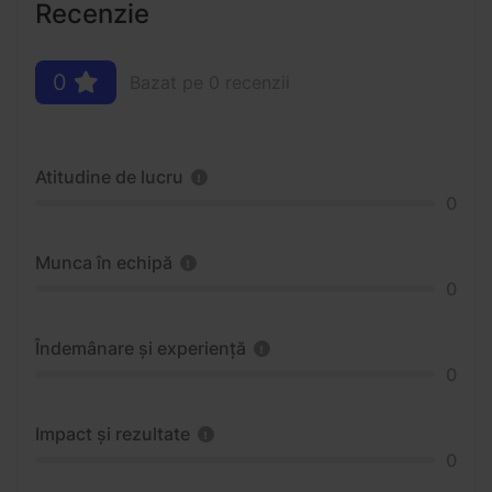
Recenzie
0
Bazat pe 0 recenzii
Atitudine de lucru
0
Munca în echipă
0
Îndemânare și experiență
0
Impact și rezultate
0