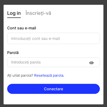
Log in
Înscrieți-vă
Cont sau e-mail
Ariana Popsor
0
(0 recenzii)
Parolă
Urmăriți
Salvați în PDF
Ați uitat parola?
Resetează parola.
Invitați
Mesaj
Conectare