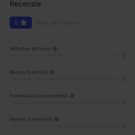
Recenzie
0
Bazat pe 0 recenzii
Atitudine de lucru
0
Munca în echipă
0
Îndemânare și experiență
0
Impact și rezultate
0