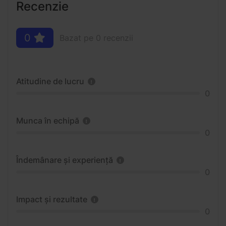
Recenzie
0
Bazat pe 0 recenzii
Atitudine de lucru
0
Munca în echipă
0
Îndemânare și experiență
0
Impact și rezultate
0