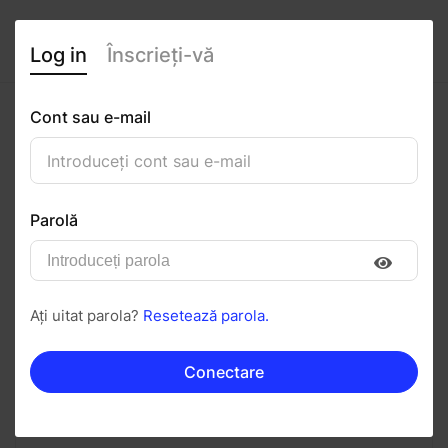
Log in
Înscrieți-vă
Cont sau e-mail
Anisia Mihalcea
0
(0 recenzii)
Parolă
Urmăriți
Salvați în PDF
Ați uitat parola?
Resetează parola.
Invitați
Mesaj
Conectare