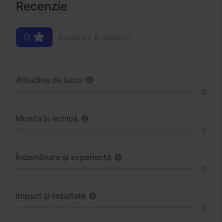
Recenzie
0
Bazat pe 0 recenzii
Atitudine de lucru
0
Munca în echipă
0
Îndemânare și experiență
0
Impact și rezultate
0