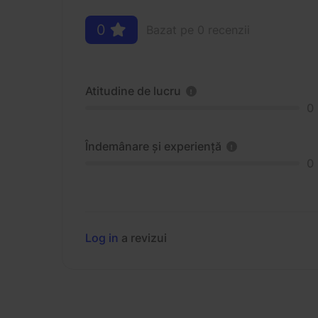
0
Bazat pe 0 recenzii
Atitudine de lucru
0
Îndemânare și experiență
0
Log in
a revizui