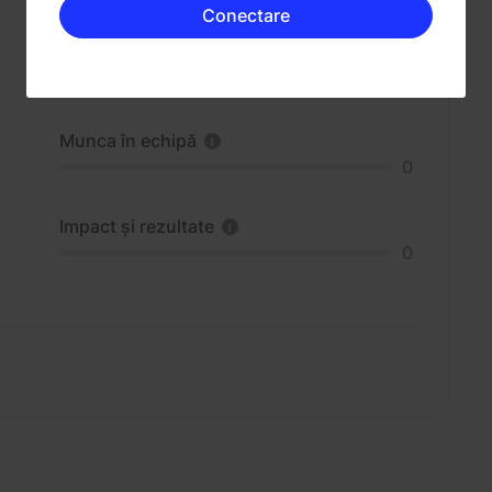
Conectare
Munca în echipă
0
Impact și rezultate
0