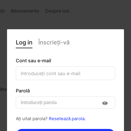
ții
Abonamente
Despre noi
Log in
Înscrieți-vă
Cont sau e-mail
Invitați
Mesaj
Parolă
Ați uitat parola?
Resetează parola.