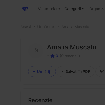
Voluntariate
Categorii
Organiza
Acasă
Urmăritori
Amalia Muscalu
Amalia Muscalu
0
(0 recenzii)
Urmăriți
Salvați în PDF
Recenzie