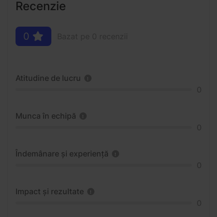
Recenzie
0
Bazat pe 0 recenzii
Atitudine de lucru
0
Munca în echipă
0
Îndemânare și experiență
0
Impact și rezultate
0