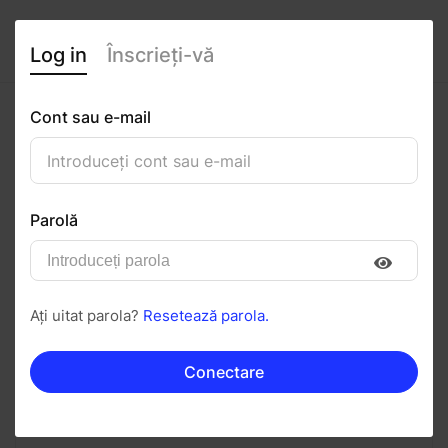
Log in
Înscrieți-vă
Cont sau e-mail
Alysia Tuiu
0
(0 recenzii)
Parolă
Urmăriți
Salvați în PDF
Ați uitat parola?
Resetează parola.
Invitați
Mesaj
Conectare