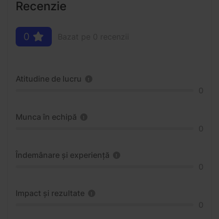
Recenzie
0
Bazat pe 0 recenzii
Atitudine de lucru
0
Munca în echipă
0
Îndemânare și experiență
0
Impact și rezultate
0