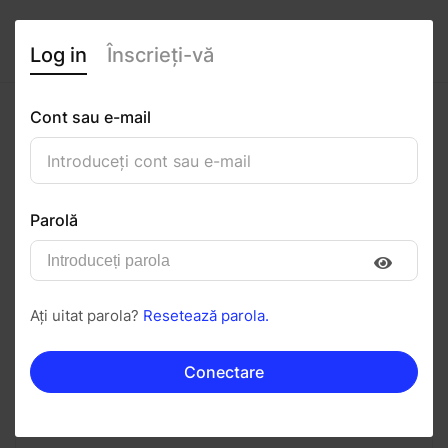
Log in
Înscrieți-vă
Cont sau e-mail
Alexia Știrbu
0
(0 recenzii)
Parolă
Urmăriți
Salvați în PDF
Ați uitat parola?
Resetează parola.
Invitați
Mesaj
Conectare