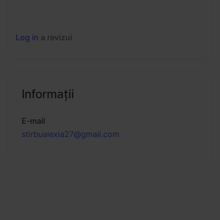
Log in
a revizui
Informaţii
E-mail
stirbualexia27@gmail.com