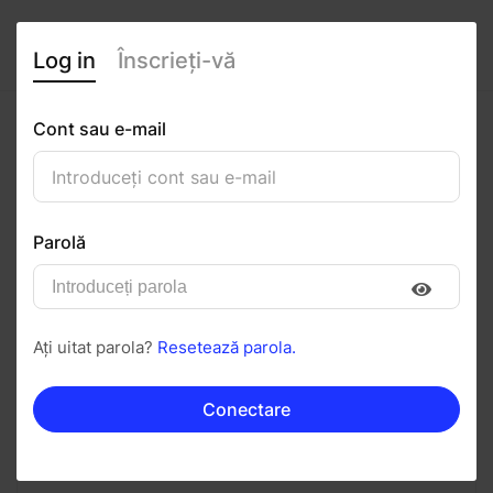
Log in
Înscrieți-vă
Cont sau e-mail
Alexandru Jitaru
0
(0 recenzii)
Parolă
Urmăriți
Salvați în PDF
Ați uitat parola?
Resetează parola.
Invitați
Mesaj
Conectare