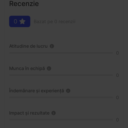
Recenzie
0
Bazat pe 0 recenzii
Atitudine de lucru
0
Munca în echipă
0
Îndemânare și experiență
0
Impact și rezultate
0