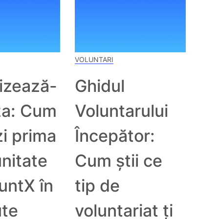
VOLUNTARI
lizează-
Ghidul
za: Cum
Voluntarului
i prima
Începător:
nitate
Cum știi ce
untX în
tip de
ute
voluntariat ți