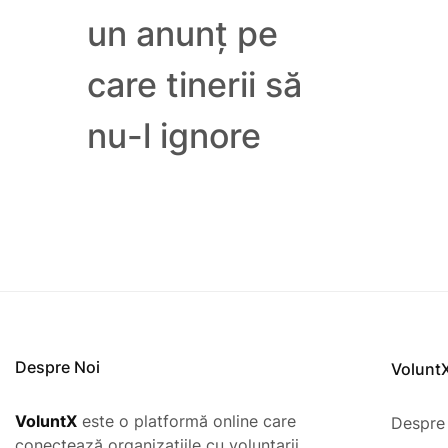
un anunț pe
care tinerii să
nu-l ignore
Despre Noi
Volunt
VoluntX
este o platformă online care
Despre
conectează organizațiile cu voluntarii,