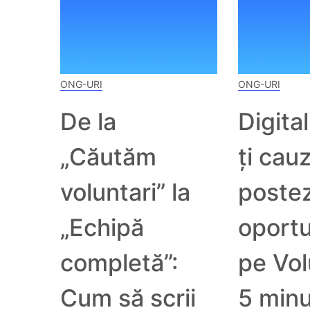
ONG-URI
ONG-URI
De la
Digita
„Căutăm
ți cau
voluntari” la
postez
„Echipă
oportu
completă”:
pe Vol
Cum să scrii
5 min