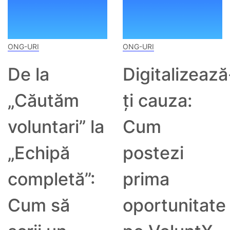
ONG-URI
ONG-URI
De la
Digitalizează
„Căutăm
ți cauza:
voluntari” la
Cum
„Echipă
postezi
completă”:
prima
Cum să
oportunitate