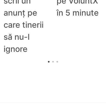
scrii un
pe VoluntX
anunț pe
în 5 minute
care tinerii
să nu-l
ignore