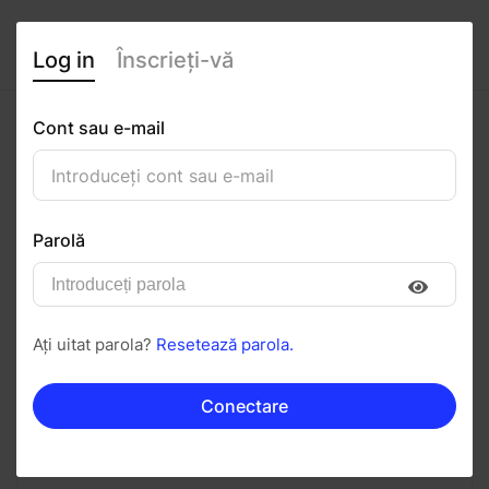
Log in
Înscrieți-vă
Cont sau e-mail
Pia Overduin
0
(0 recenzii)
Parolă
Urmăriți
Salvați în PDF
Ați uitat parola?
Resetează parola.
Invitați
Mesaj
Conectare