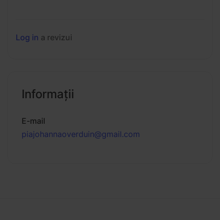
Log in
a revizui
Informaţii
E-mail
piajohannaoverduin@gmail.com