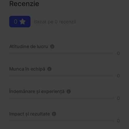
Recenzie
0
Bazat pe 0 recenzii
Atitudine de lucru
0
Munca în echipă
0
Îndemânare și experiență
0
Impact și rezultate
0