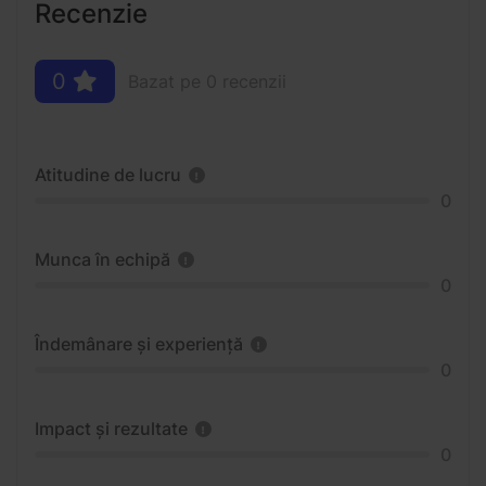
Recenzie
0
Bazat pe 0 recenzii
Atitudine de lucru
0
Munca în echipă
0
Îndemânare și experiență
0
Impact și rezultate
0