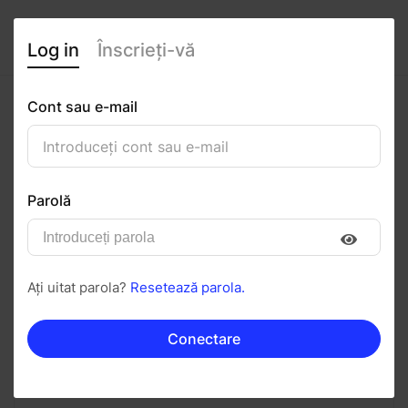
Log in
Înscrieți-vă
Cont sau e-mail
Mate Constantin
0
(0 recenzii)
Parolă
Urmăriți
Salvați în PDF
Ați uitat parola?
Resetează parola.
Invitați
Mesaj
Conectare