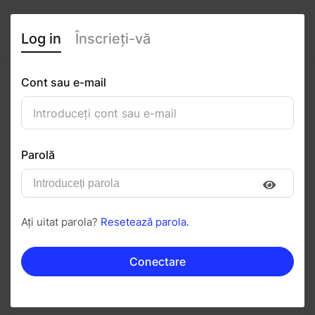
Log in
Înscrieți-vă
Cont sau e-mail
Maria Lupean
0
(0 recenzii)
Parolă
Urmăriți
Salvați în PDF
Ați uitat parola?
Resetează parola.
Invitați
Mesaj
Conectare