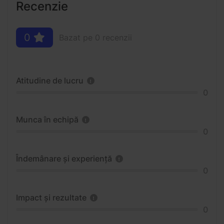
Recenzie
0
Bazat pe 0 recenzii
Atitudine de lucru
0
Munca în echipă
0
Îndemânare și experiență
0
Impact și rezultate
0